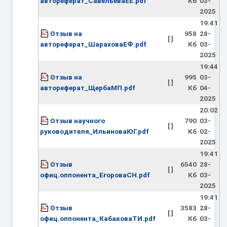
автореферат_СавельеваЕЕ.pdf
Кб
03-
2025
19:41
Отзыв на
958
28-
[ ]
автореферат_ШараховаЕФ.pdf
Кб
03-
2025
19:44
Отзыв на
995
03-
[ ]
автореферат_ЩербаМП.pdf
Кб
04-
2025
20:02
Отзыв научного
790
03-
[ ]
руководителя_ИльиноваЮГ.pdf
Кб
02-
2025
19:41
Отзыв
6540
28-
[ ]
офиц.оппонента_ЕгороваСН.pdf
Кб
03-
2025
19:41
Отзыв
3583
28-
[ ]
офиц.оппонента_КабаковаТИ.pdf
Кб
03-