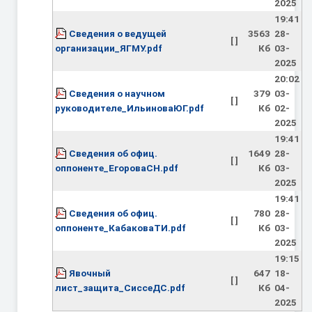
2025
19:41
Сведения о ведущей
3563
28-
[ ]
организации_ЯГМУ.pdf
Кб
03-
2025
20:02
Сведения о научном
379
03-
[ ]
руководителе_ИльиноваЮГ.pdf
Кб
02-
2025
19:41
Сведения об офиц.
1649
28-
[ ]
оппоненте_ЕгороваСН.pdf
Кб
03-
2025
19:41
Сведения об офиц.
780
28-
[ ]
оппоненте_КабаковаТИ.pdf
Кб
03-
2025
19:15
Явочный
647
18-
[ ]
лист_защита_СиссеДС.pdf
Кб
04-
2025