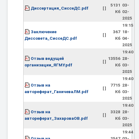
5131
03-
Диссертация_СиссеДС.pdf
[ ]
Кб
02-
2025
19:15
Заключение
367
18-
[ ]
Диссовета_СиссеДС.pdf
Кб
04-
2025
19:40
Отзыв ведущей
13556
28-
[ ]
организации_ЯГМУ.pdf
Кб
03-
2025
19:40
Отзыв на
7715
28-
[ ]
автореферат_ГаничеваЛМ.pdf
Кб
03-
2025
19:40
Отзыв на
3328
28-
[ ]
автореферат_ЗахароваОВ.pdf
Кб
03-
2025
19:44
Отзыв на
2547
03-