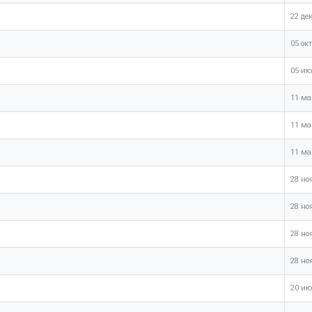
22 де
05 ок
05 ию
11 ма
11 ма
11 ма
28 но
28 но
28 но
28 но
20 ию