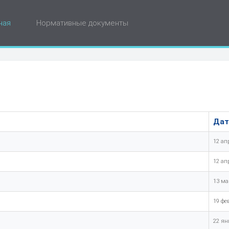
ная
Нормативные документы
Дат
12 ап
12 ап
13 ма
19 фе
22 ян