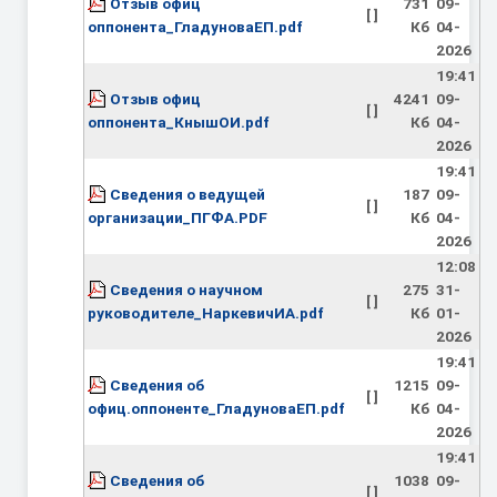
Отзыв офиц
731
09-
[ ]
оппонента_ГладуноваЕП.pdf
Кб
04-
2026
19:41
Отзыв офиц
4241
09-
[ ]
оппонента_КнышОИ.pdf
Кб
04-
2026
19:41
Сведения о ведущей
187
09-
[ ]
организации_ПГФА.PDF
Кб
04-
2026
12:08
Сведения о научном
275
31-
[ ]
руководителе_НаркевичИА.pdf
Кб
01-
2026
19:41
Сведения об
1215
09-
[ ]
офиц.оппоненте_ГладуноваЕП.pdf
Кб
04-
2026
19:41
Сведения об
1038
09-
[ ]