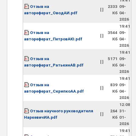
19:41
Отзыв на
2333
09-
[ ]
автореферат_ОводАИ.pdf
Кб
04-
2026
19:41
Отзыв на
3544
09-
[ ]
автореферат_ПетровАЮ.pdf
Кб
04-
2026
19:41
Отзыв на
5171
09-
[ ]
автореферат_РатькинАВ.pdf
Кб
04-
2026
19:41
Отзыв на
839
09-
[ ]
автореферат_СкрипкоАА.pdf
Кб
04-
2026
12:08
Отзыв научного руководителя
264
31-
[ ]
НаркевичИА.pdf
Кб
01-
2026
19:41