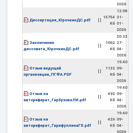
2026
12:08
15754
31-
Диссертация_ЮрочкинДС.pdf
[ ]
Кб
01-
2026
20:23
Заключение
1062
27-
[ ]
диссовета_ЮрочкинДС.pdf
Кб
04-
2026
19:40
Отзыв ведущей
1132
09-
[ ]
организации_ПГФА.PDF
Кб
04-
2026
19:40
Отзыв на
492
09-
[ ]
автореферат_ГарбузоваЛИ.pdf
Кб
04-
2026
19:40
Отзыв на
426
09-
[ ]
автореферат_ГарифуллинаГХ.pdf
Кб
04-
2026