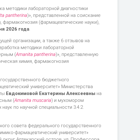
тка методики лабораторной диагностики
ta pantherina
)», представленной на соискание
я, фармакогнозия (фармацевтические науки),
ня 2026 года
.
ущей организации, а также 6 отзывов на
азработка методики лабораторной
ерным (
Аmanita pantherina
)», представленную
тическая химия, фармакогнозия
о государственного бюджетного
ацевтический университет» Министерства
оты
Евдокимовой Екатерины Алексеевны
на
сным (
Аmanita muscaria
) и мухомором
наук по научной специальности 3.4.2.
еного совета федерального государственного
химико-фармацевтический университет»
ый округ Аптекарский остров, ул. Профессора