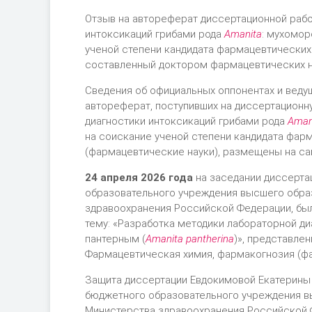
Отзыв на автореферат диссертационной раб
интоксикаций грибами рода
Аmanita
: мухомор
ученой степени кандидата фармацевтических 
составленный доктором фармацевтических на
Cведения об официальных оппонентах и ведущ
автореферат, поступивших на диссертационн
диагностики интоксикаций грибами рода
Аman
на соискание ученой степени кандидата фарм
(фармацевтические науки), размещены на са
24 апреля 2026 года
на заседании диссерта
образовательного учреждения высшего обра
здравоохранения Российской Федерации, бы
тему: «Разработка методики лабораторной д
пантерным (
Аmanita pantherina
)», представле
Фармацевтическая химия, фармакогнозия (фа
Защита диссертации Евдокимовой Екатерин
бюджетного образовательного учреждения в
Министерства здравоохранения Российской Фед