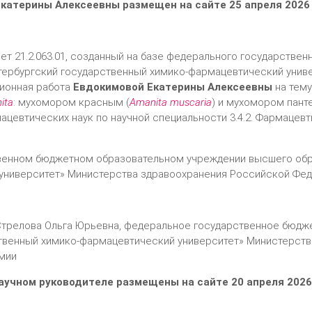
катерины Алексеевны размещен на сайте 25 апреля 2026
ет 21.2.063.01, созданный на базе федерального государстве
тербургский государственный химико-фармацевтический унив
ционная работа
Евдокимовой Екатерины Алексеевны
на тем
ita
: мухомором красным (
Аmanita muscaria
) и мухомором пант
ацевтических наук по научной специальности 3.4.2. Фармацев
венном бюджетном образовательном учреждении высшего обр
университет» Министерства здравоохранения Российской Фе
Стрелова Ольга Юрьевна, федеральное государственное бюд
ственный химико-фармацевтический университет» Министерств
мии
научном руководителе размещены на сайте 20 апреля 2026