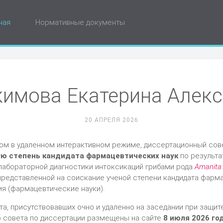
ная
Нормативные документы
кимова Екатерина Алекс
20 АПРЕЛЯ 2026
ном в удаленном интерактивном режиме, диссертационный со
ую степень кандидата фармацевтических наук
по результ
 лабораторной диагностики интоксикаций грибами рода
Аmanita
 представленной на соискание ученой степени кандидата фарм
ия (фармацевтические науки).
та, присутствовавших очно и удаленно на заседании при защи
о совета по диссертации размещены на сайте
8 июля 2026 год