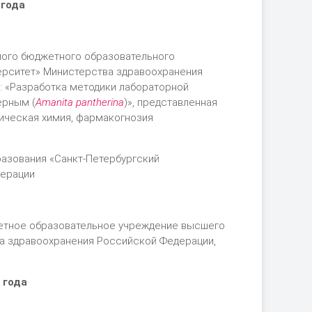
 года
нного бюджетного образовательного
ерситет» Министерства здравоохранения
у: «Разработка методики лабораторной
ерным (
Аmanita pantherina
)», представленная
тическая химия, фармакогнозия
азования «Санкт-Петербургский
дерации
жетное образовательное учреждение высшего
а здравоохранения Российской Федерации,
 года