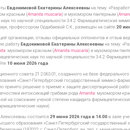
оты
Евдокимовой Екатерины Алексеевны
на тему: «Разрабо
ом красным (
Аmanita muscaria
) и мухомором пантерным (
Аmani
наук по научной специальности 3.4.2. Фармацевтическая хими
ук, профессором Ордабаевой С.К., размещен на сайте
20 ию
ей организации, отзывы официальных оппонентов и отзыв вед
ую работу
Евдокимовой Екатерины Алексеевны
на тему: «Р
ita
: мухомором красным (
Аmanita muscaria
) и мухомором пант
ацевтических наук по научной специальности 3.4.2. Фармацев
йте
10 июня 2026 года
.
ционного совета 21.2.063.01, созданного на базе федеральног
зования «Санкт-Петербургский государственный химико-фарм
ло принято решение о приеме к защите диссертационной раб
иагностики интоксикаций грибами рода
Аmanita
: мухомором кра
нной на соискание ученой степени кандидата фармацевтических 
рмацевтические науки).
ы Алексеевны состоится
29 июня 2026 года в 14.00
в зале уч
ысшего образования «Санкт-Петербургский государственный 
ерации (197022, г. Санкт-Петербург, вн. тер. г. муниципальн