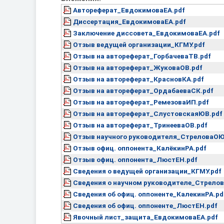
Автореферат_ЕвдокимоваЕА.pdf
Диссертация_ЕвдокимоваЕА.pdf
Заключение диссовета_ЕвдокимоваЕА.pdf
Отзыв ведущей организации_КГМУ.pdf
Отзыв на автореферат_ГорбачеваТВ.pdf
Отзыв на автореферат_ЖуковаОВ.pdf
Отзыв на автореферат_КрасновКА.pdf
Отзыв на автореферат_ОрдабаеваСК.pdf
Отзыв на автореферат_РемезоваИП.pdf
Отзыв на автореферат_СлустовскаяЮВ.pdf
Отзыв на автореферат_ТринееваОВ.pdf
Отзыв научного руководителя_СтреловаОЮ
Отзыв офиц. оппонента_КалёкинРА.pdf
Отзыв офиц. оппонента_ЛюстЕН.pdf
Сведения о ведущей организации_КГМУ.pdf
Сведения о научном руководителе_Стрело
Сведения об офиц. оппоненте_КалекинРА.pd
Сведения об офиц. оппоненте_ЛюстЕН.pdf
Явочный лист_защита_ЕвдокимоваЕА.pdf