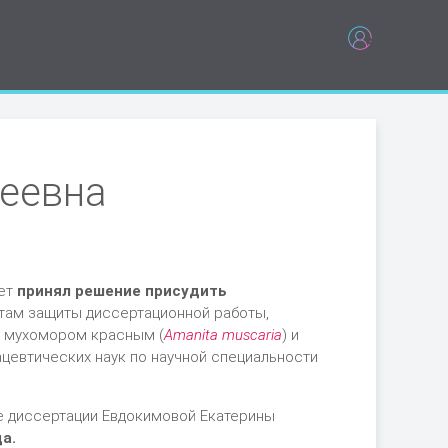
еевна
вет
принял решение присудить
атам защиты диссертационной работы,
: мухомором красным (
Аmanita muscaria
) и
ацевтических наук по научной специальности
те диссертации Евдокимовой Екатерины
а.