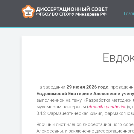
Глав
Евдо
На заседании
29 июня 2026 года
, проведен
Евдокимовой Екатерине Алексеевне учен
выполненной на тему: «Разработка методики
мухомором пантерным (
Аmanita pantherina
)»,
3.4.2. Фармацевтическая химия, фармакогноз
Явочный лист членов диссертационного сове
Алексеевны, и заключение диссертационног