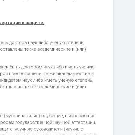
сертации к защите:
ень доктора наук либо ученую степень,
оставлены те же академические и (или)
лжен быть доктором наук либо иметь ученую
орой предоставлены те же академические и
кандидатом наук либо иметь ученую степень,
оставлены те же академические и (или)
ые (муниципальные) служащие, выполняющие
просам государственной научной аттестации,
ащите, научные руководители (научные