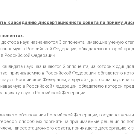
ть к заседанию диссертационного совета по приему дис
ппонентах.
 доктора наук назначаются 3 оппонента, имеющие ученую степ
знаваемую в Российской Федерации, обладателю которой пред
 в Российской Федерации.
 кандидата наук назначаются 2 оппонента, из которых один до
стве, признаваемую в Российской Федерации, обладателю кот
 наук в Российской Федерации, а другой - доктором наук или 
знаваемую в Российской Федерации, обладателю которой пред
кандидату наук в Российской Федерации.
и высшего образования Российской Федерации, государственн
нтересов, способных повлиять на принимаемые решения по во
 члены диссертационного совета, принявшего диссертацию к з