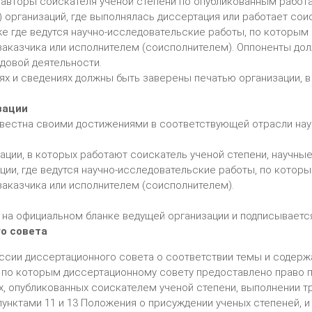
оавторы соискателя ученой степени по опубликованным работа
организаций, где выполнялась диссертация или работает соис
кже где ведутся научно-исследовательские работы, по которым
заказчика или исполнителем (соисполнителем). Оппоненты до
довой деятельности.
х и сведениях должны быть заверены печатью организации, в
зации
вестна своими достижениями в соответствующей отрасли наук
ации, в которых работают соискатель ученой степени, научные
ации, где ведутся научно-исследовательские работы, по котор
заказчика или исполнителем (соисполнителем).
на официальном бланке ведущей организации и подписываетс
о совета
сии диссертационного совета о соответствии темы и содерж
, по которым диссертационному совету предоставлено право п
х, опубликованных соискателем ученой степени, выполнении т
унктами 11 и 13 Положения о присуждении ученых степеней, 