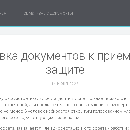
ная
Нормативные документы
овка документов к прием
защите
14 ИЮНЯ 2022
ому рассмотрению диссертационный совет создает комиссию,
ых степеней, для предварительного ознакомления с диссерта
ве не менее 3 человек избирается открытым голосованием чл
ого совета, участвующих в заседании.
вета назначается член диссертационного совета - работник 