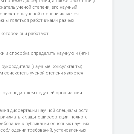
м по теме диссертации, а также работники (в
катель ученой степени, его научный
 соискатель ученой степени является
лжны являться работниками разных
 которой они работают.
и и способна определить научную и (или)
 руководители (научные консультанты)
ым соискатель ученой степени является
я руководителем ведущей организации.
ания диссертации научной специальности
ринимать к защите диссертации, полноте
ребований к публикации основных научных
и соблюдении требований, установленных